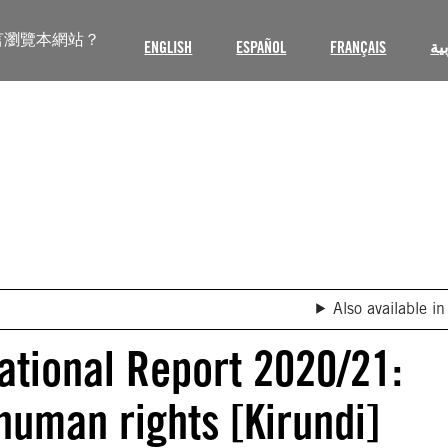
言瀏覽本網站？
ENGLISH
ESPAÑOL
FRANÇAIS
ية
Also available in
ational Report 2020/21:
 human rights [Kirundi]