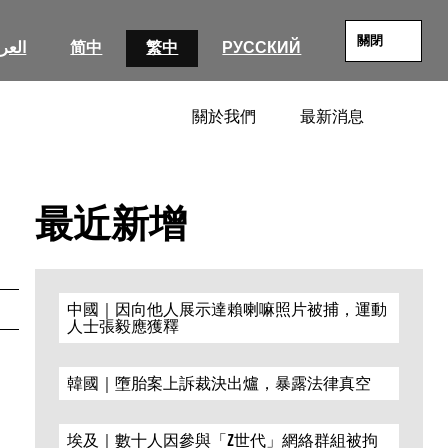
關閉
العرب
简中
繁中
РУССКИЙ
關於我們
最新消息
SEARC
最近新增
中國｜因向他人展示達賴喇嘛照片被捕，運動
人士張毅應獲釋
韓國｜墮胎案上訴裁決出爐，暴露法律真空
埃及｜數十人因參與「Z世代」網絡群組被拘