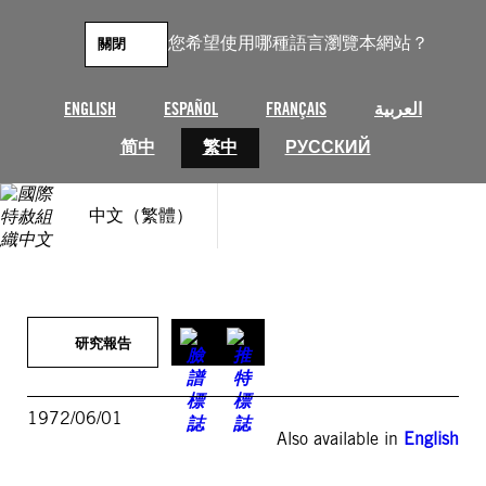
跳
至
您希望使用哪種語言瀏覽本網站？
關閉
主
要
內
ENGLISH
ESPAÑOL
FRANÇAIS
العربية
容
简中
繁中
РУССКИЙ
中文（繁體）
研究報告
1972/06/01
Also available in
English