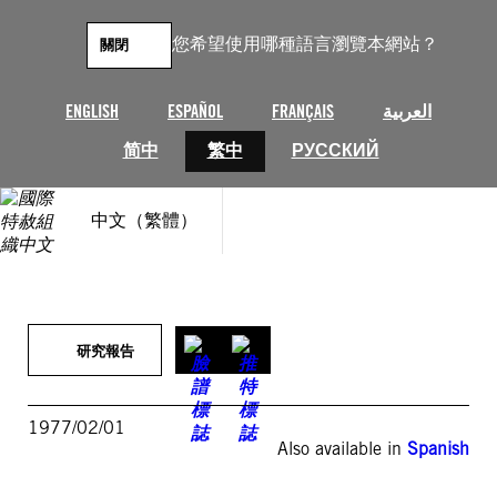
跳
至
您希望使用哪種語言瀏覽本網站？
關閉
主
要
內
ENGLISH
ESPAÑOL
FRANÇAIS
العربية
容
简中
繁中
РУССКИЙ
中文（繁體）
研究報告
1977/02/01
Also available in
Spanish