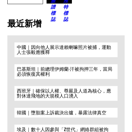
最近新增
中國｜因向他人展示達賴喇嘛照片被捕，運動
人士張毅應獲釋
巴基斯坦｜前總理伊姆蘭·汗被拘押三年，當局
必須恢復其權利
西班牙｜確保以人權、尊嚴及人道為核心，應
對休達飛地的大規模人口湧入
韓國｜墮胎案上訴裁決出爐，暴露法律真空
埃及｜數十人因參與「Z世代」網絡群組被拘