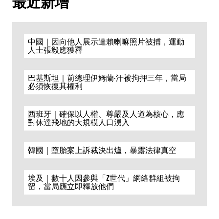
最近新增
中國｜因向他人展示達賴喇嘛照片被捕，運動
人士張毅應獲釋
巴基斯坦｜前總理伊姆蘭·汗被拘押三年，當局
必須恢復其權利
西班牙｜確保以人權、尊嚴及人道為核心，應
對休達飛地的大規模人口湧入
韓國｜墮胎案上訴裁決出爐，暴露法律真空
埃及｜數十人因參與「Z世代」網絡群組被拘
留，當局應立即釋放他們