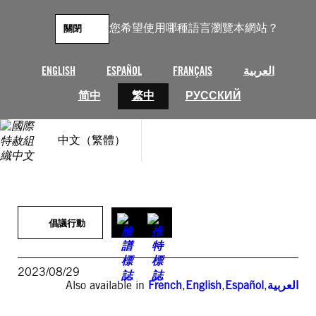
跳
至
您希望使用哪種語言瀏覽本網站？
關閉
主
要
內
ENGLISH
ESPAÑOL
FRANÇAIS
العربية
容
简中
繁中
РУССКИЙ
中文（繁體）
倡議行動
2023/08/29
Also available in
French
,
English
,
Español
,
العربية