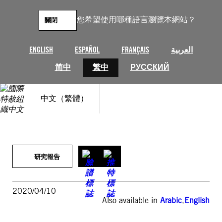
跳
至
您希望使用哪種語言瀏覽本網站？
關閉
主
要
內
ENGLISH
ESPAÑOL
FRANÇAIS
العربية
容
简中
繁中
РУССКИЙ
中文（繁體）
研究報告
2020/04/10
Also available in
Arabic
,
English