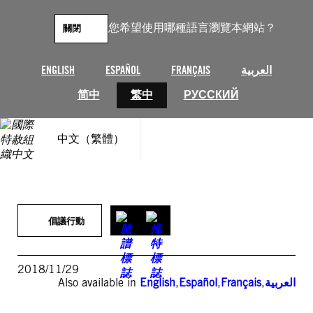
跳
至
您希望使用哪種語言瀏覽本網站？
關閉
主
要
內
ENGLISH
ESPAÑOL
FRANÇAIS
العربية
容
简中
繁中
РУССКИЙ
中文（繁體）
倡議行動
2018/11/29
Also available in
English
,
Español
,
Français
,
العربية