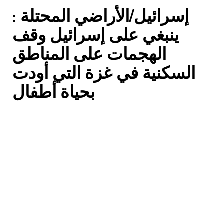
إسرائيل/الأراضي المحتلة :
ينبغي على إسرائيل وقف
الهجمات على المناطق
السكنية في غزة التي أودت
بحياة أطفال