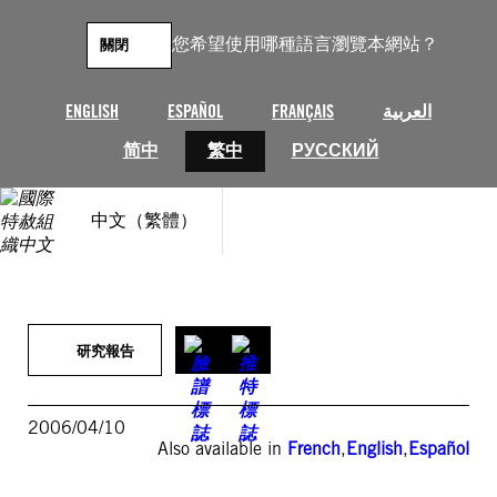
跳
至
您希望使用哪種語言瀏覽本網站？
關閉
主
要
內
ENGLISH
ESPAÑOL
FRANÇAIS
العربية
容
简中
繁中
РУССКИЙ
中文（繁體）
研究報告
2006/04/10
Also available in
French
,
English
,
Español