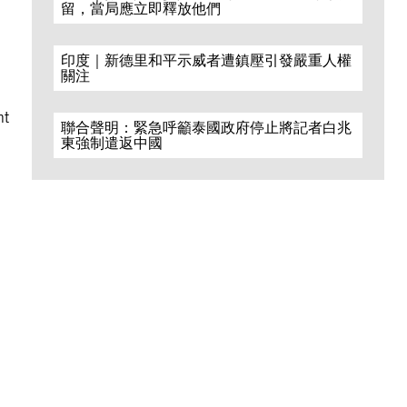
留，當局應立即釋放他們
印度｜新德里和平示威者遭鎮壓引發嚴重人權
關注
nt
聯合聲明：緊急呼籲泰國政府停止將記者白兆
東強制遣返中國