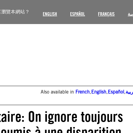
言瀏覽本網站？
ENGLISH
ESPAÑOL
FRANÇAIS
ية
Also available in
French
,
English
,
Español
,
بية
aire: On ignore toujours
soumis à une disparition