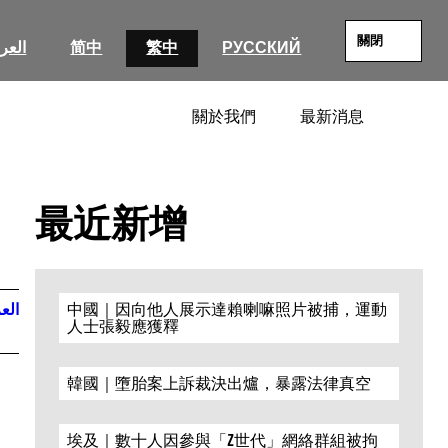
關閉
العرب
简中
繁中
РУССКИЙ
關於我們
最新消息
SEARC
最近新增
العر
中國｜因向他人展示達賴喇嘛照片被捕，運動
人士張毅應獲釋
韓國｜墮胎案上訴裁決出爐，暴露法律真空
埃及｜數十人因參與「Z世代」網絡群組被拘