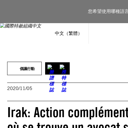
跳
至
您希望使用哪種語
主
要
內
容
中文（繁體）
倡議行動
2020/11/05
Irak: Action complément
où se trouve un avocat 