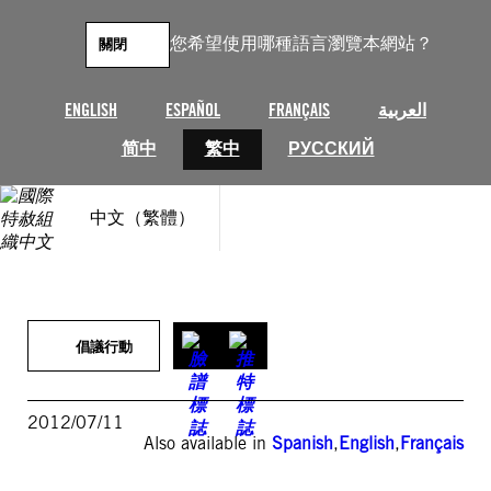
跳
至
您希望使用哪種語言瀏覽本網站？
關閉
主
要
內
ENGLISH
ESPAÑOL
FRANÇAIS
العربية
容
简中
繁中
РУССКИЙ
中文（繁體）
倡議行動
2012/07/11
Also available in
Spanish
,
English
,
Français