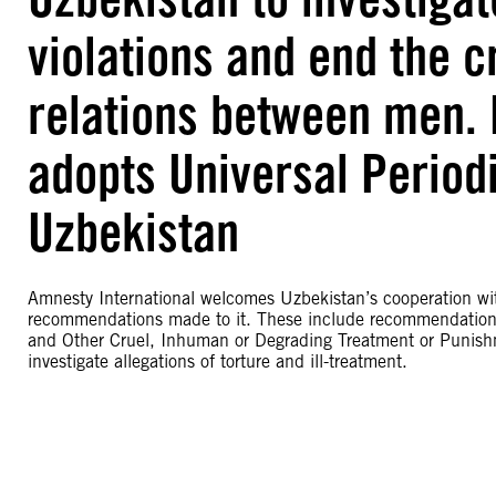
violations and end the c
relations between men.
adopts Universal Perio
Uzbekistan
Amnesty International welcomes Uzbekistan’s cooperation w
recommendations made to it. These include recommendations t
and Other Cruel, Inhuman or Degrading Treatment or Punishmen
investigate allegations of torture and ill-treatment.