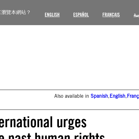
言瀏覽本網站？
ENGLISH
ESPAÑOL
FRANÇAIS
ية
Also available in
Spanish
,
English
,
Franç
ernational urges
te past human rights