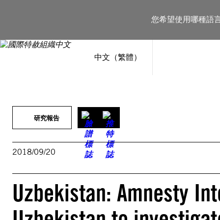
跳
至
您希望使用哪種語
主
要
內
容
中文（繁體）
研究報告
2018/09/20
Uzbekistan: Amnesty Int
Uzbekistan to investiga