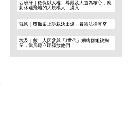
西班牙｜確保以人權、尊嚴及人道為核心，應
對休達飛地的大規模人口湧入
x
韓國｜墮胎案上訴裁決出爐，暴露法律真空
埃及｜數十人因參與「Z世代」網絡群組被拘
留，當局應立即釋放他們
e