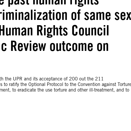
riminalization of same se
 Human Rights Council
dic Review outcome on
ith the UPR and its acceptance of 200 out the 211
o ratify the Optional Protocol to the Convention against Tortur
t, to eradicate the use torture and other ill-treatment, and to