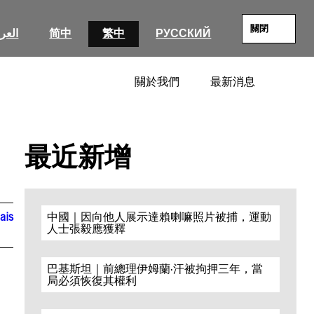
關閉
العرب
简中
繁中
РУССКИЙ
關於我們
最新消息
SEARC
最近新增
ais
中國｜因向他人展示達賴喇嘛照片被捕，運動
人士張毅應獲釋
巴基斯坦｜前總理伊姆蘭·汗被拘押三年，當
局必須恢復其權利