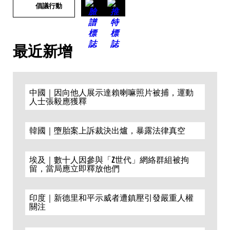
倡議行動
最近新增
中國｜因向他人展示達賴喇嘛照片被捕，運動
人士張毅應獲釋
韓國｜墮胎案上訴裁決出爐，暴露法律真空
埃及｜數十人因參與「Z世代」網絡群組被拘
留，當局應立即釋放他們
印度｜新德里和平示威者遭鎮壓引發嚴重人權
關注