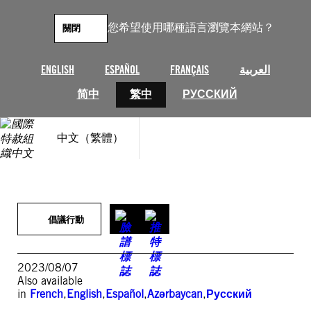
跳
至
您希望使用哪種語言瀏覽本網站？
關閉
主
要
內
ENGLISH
ESPAÑOL
FRANÇAIS
العربية
容
简中
繁中
РУССКИЙ
中文（繁體）
倡議行動
2023/08/07
Also available
in
French
,
English
,
Español
,
Azərbaycan
,
Русский