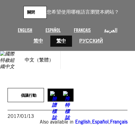
跳
至
您希望使用哪種語言瀏覽本網站？
關閉
主
要
內
ENGLISH
ESPAÑOL
FRANÇAIS
العربية
容
简中
繁中
РУССКИЙ
中文（繁體）
倡議行動
2017/01/13
Also available in
English
,
Español
,
Français