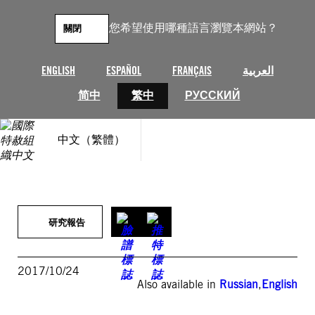
跳
至
您希望使用哪種語言瀏覽本網站？
關閉
主
要
內
ENGLISH
ESPAÑOL
FRANÇAIS
العربية
容
简中
繁中
РУССКИЙ
中文（繁體）
研究報告
2017/10/24
Also available in
Russian
,
English