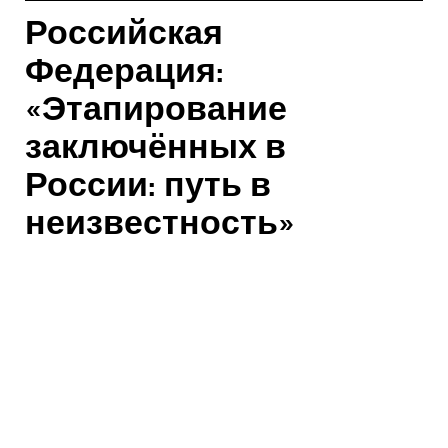
Российская
Федерация:
«Этапирование
заключённых в
России: путь в
неизвестность»