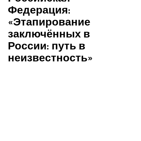
Федерация:
«Этапирование
заключённых в
России: путь в
неизвестность»