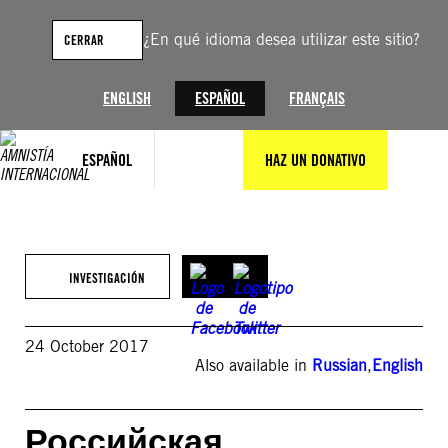
Saltar
al
¿En qué idioma desea utilizar este sitio?
CERRAR
contenido
ENGLISH
ESPAÑOL
FRANÇAIS
ESPAÑOL
HAZ UN DONATIVO
INVESTIGACIÓN
24 October 2017
Also available in
Russian
,
English
Российская