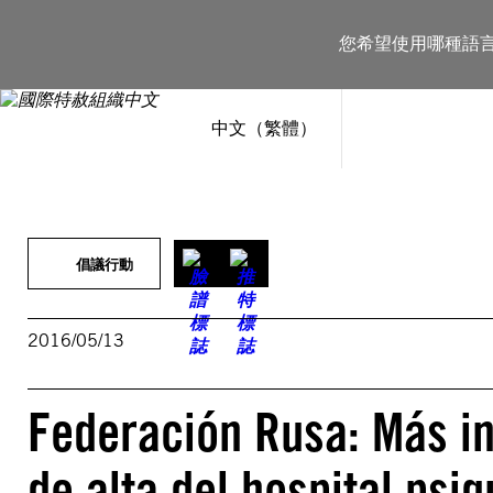
跳
至
您希望使用哪種語
主
要
內
容
中文（繁體）
倡議行動
2016/05/13
Federación Rusa: Más in
de alta del hospital psiq