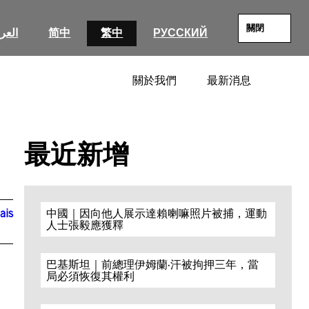
關閉
العرب
简中
繁中
РУССКИЙ
關於我們
最新消息
SEARC
最近新增
ais
中國｜因向他人展示達賴喇嘛照片被捕，運動
人士張毅應獲釋
巴基斯坦｜前總理伊姆蘭·汗被拘押三年，當
局必須恢復其權利