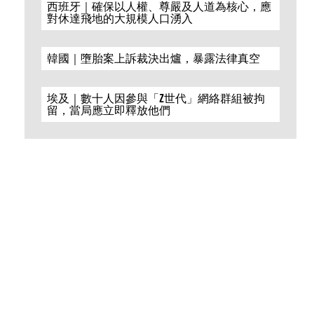
西班牙｜確保以人權、尊嚴及人道為核心，應
對休達飛地的大規模人口湧入
韓國｜墮胎案上訴裁決出爐，暴露法律真空
埃及｜數十人因參與「Z世代」網絡群組被拘
留，當局應立即釋放他們