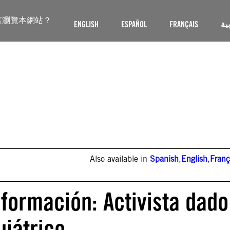
言瀏覽本網站？
ENGLISH
ESPAÑOL
FRANÇAIS
ية
Also available in
Spanish
,
English
,
Franç
formación: Activista dado
uiátrico