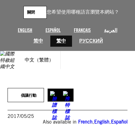
跳
至
您希望使用哪種語言瀏覽本網站？
關閉
主
要
內
ENGLISH
ESPAÑOL
FRANÇAIS
العربية
容
简中
繁中
РУССКИЙ
中文（繁體）
倡議行動
2017/05/25
Also available in
French
,
English
,
Español