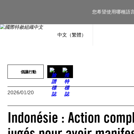
跳
至
您希望使用哪種語
主
要
內
容
中文（繁體）
倡議行動
2026/01/20
Indonésie : Action comp
jugés pour avoir manife