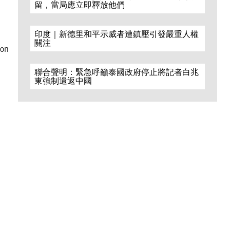
留，當局應立即釋放他們
印度｜新德里和平示威者遭鎮壓引發嚴重人權
關注
ion
聯合聲明：緊急呼籲泰國政府停止將記者白兆
東強制遣返中國