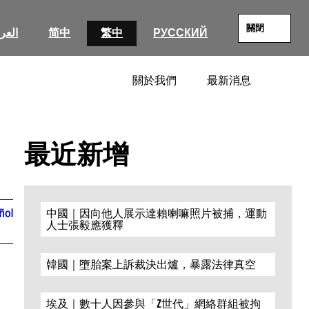
關閉
العرب
简中
繁中
РУССКИЙ
關於我們
最新消息
SEARC
最近新增
ñol
中國｜因向他人展示達賴喇嘛照片被捕，運動
人士張毅應獲釋
韓國｜墮胎案上訴裁決出爐，暴露法律真空
埃及｜數十人因參與「Z世代」網絡群組被拘