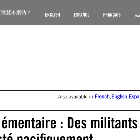
言瀏覽本網站？
ENGLISH
ESPAÑOL
FRANÇAIS
ية
Also available in
French
,
English
,
Espa
lémentaire : Des militants
sté pacifiquement