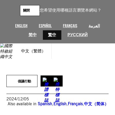
跳
至
您希望使用哪種語言瀏覽本網站？
關閉
主
要
內
ENGLISH
ESPAÑOL
FRANÇAIS
العربية
容
简中
繁中
РУССКИЙ
中文（繁體）
倡議行動
2024/12/05
Also available in
Spanish
,
English
,
Français
,
中文（简体）