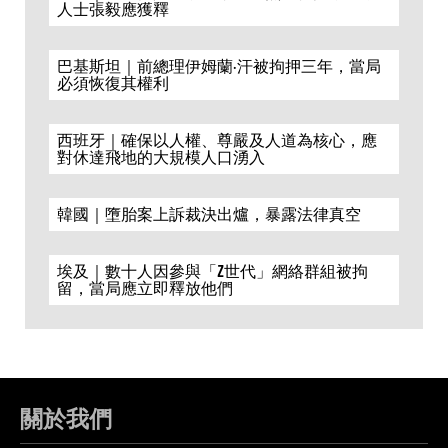
人士張毅應獲釋
巴基斯坦｜前總理伊姆蘭·汗被拘押三年，當局
必須恢復其權利
西班牙｜確保以人權、尊嚴及人道為核心，應
對休達飛地的大規模人口湧入
韓國｜墮胎案上訴裁決出爐，暴露法律真空
埃及｜數十人因參與「Z世代」網絡群組被拘
留，當局應立即釋放他們
關於我們