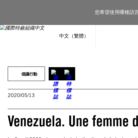
跳
至
您希望使用哪種語
主
要
內
容
中文（繁體）
倡議行動
2020/05/13
Venezuela. Une femme d