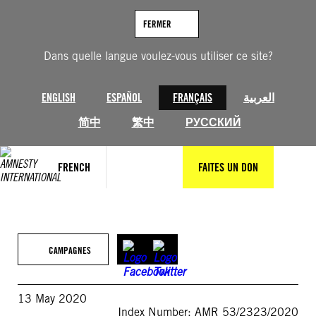
Aller
au
FERMER
contenu
Dans quelle langue voulez-vous utiliser ce site?
ENGLISH
ESPAÑOL
FRANÇAIS
العربية
简中
繁中
РУССКИЙ
FRENCH
FAITES UN DON
CAMPAGNES
13 May 2020
Index Number: AMR 53/2323/2020