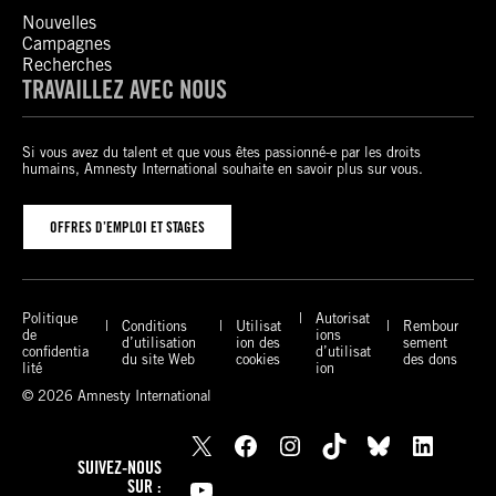
Nouvelles
Campagnes
Recherches
TRAVAILLEZ AVEC NOUS
Si vous avez du talent et que vous êtes passionné-e par les droits
humains, Amnesty International souhaite en savoir plus sur vous.
OFFRES D’EMPLOI ET STAGES
Politique
Autorisat
Conditions
Utilisat
Rembour
de
ions
d’utilisation
ion des
sement
confidentia
d’utilisat
du site Web
cookies
des dons
lité
ion
© 2026 Amnesty International
X
Facebook
Instagram
TikTok
Bluesky
LinkedIn
SUIVEZ-NOUS
YouTube
SUR :