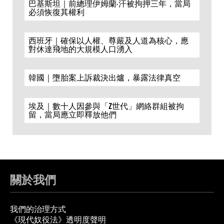
巴基斯坦｜前總理伊姆蘭·汗被拘押三年，當局
必須恢復其權利
西班牙｜確保以人權、尊嚴及人道為核心，應
對休達飛地的大規模人口湧入
韓國｜墮胎案上訴裁決出爐，暴露法律真空
埃及｜數十人因參與「Z世代」網絡群組被拘
留，當局應立即釋放他們
關於我們
我們的治理方式
《現代奴役法》透明度聲明