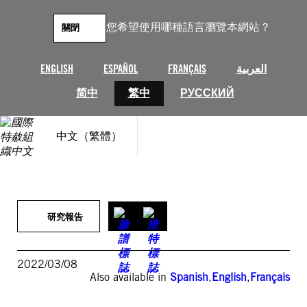
跳
至
您希望使用哪種語言瀏覽本網站？
關閉
主
要
內
ENGLISH
ESPAÑOL
FRANÇAIS
العربية
容
简中
繁中
РУССКИЙ
中文（繁體）
研究報告
2022/03/08
Also available in
Spanish
,
English
,
Français