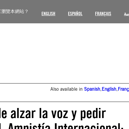
言瀏覽本網站？
ENGLISH
ESPAÑOL
FRANÇAIS
ية
Also available in
Spanish
,
English
,
Franç
e alzar la voz y pedir
. Amnistía Internacional: