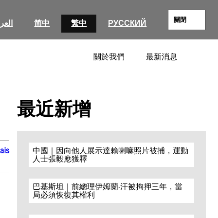
關閉
العرب
简中
繁中
РУССКИЙ
關於我們
最新消息
SEARC
最近新增
ais
中國｜因向他人展示達賴喇嘛照片被捕，運動
人士張毅應獲釋
巴基斯坦｜前總理伊姆蘭·汗被拘押三年，當
局必須恢復其權利