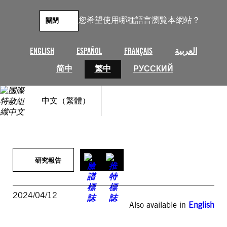
跳
至
您希望使用哪種語言瀏覽本網站？
關閉
主
要
內
ENGLISH
ESPAÑOL
FRANÇAIS
العربية
容
简中
繁中
РУССКИЙ
中文（繁體）
研究報告
2024/04/12
Also available in
English