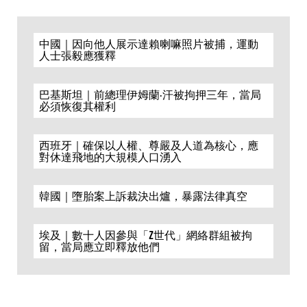
中國｜因向他人展示達賴喇嘛照片被捕，運動
人士張毅應獲釋
巴基斯坦｜前總理伊姆蘭·汗被拘押三年，當局
必須恢復其權利
西班牙｜確保以人權、尊嚴及人道為核心，應
對休達飛地的大規模人口湧入
韓國｜墮胎案上訴裁決出爐，暴露法律真空
埃及｜數十人因參與「Z世代」網絡群組被拘
留，當局應立即釋放他們