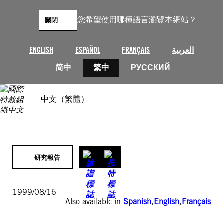
跳
至
您希望使用哪種語言瀏覽本網站？
關閉
主
要
內
ENGLISH
ESPAÑOL
FRANÇAIS
العربية
容
简中
繁中
РУССКИЙ
中文（繁體）
研究報告
1999/08/16
Also available in
Spanish
,
English
,
Français