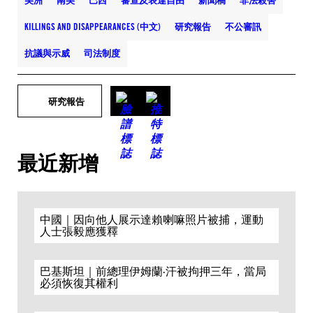
美洲
南美
巴西
審查及表達自由
新聞稿
非法殺害
KILLINGS AND DISAPPEARANCES (中文)
研究報告
不公審訊
抗議與示威
司法制度
研究報告
最近新增
中國｜因向他人展示達賴喇嘛照片被捕，運動
人士張毅應獲釋
巴基斯坦｜前總理伊姆蘭·汗被拘押三年，當局
必須恢復其權利