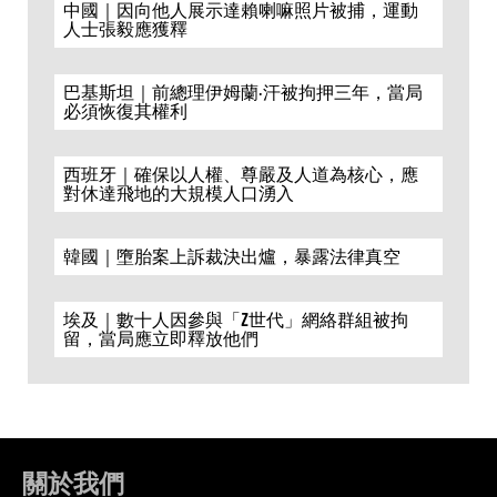
中國｜因向他人展示達賴喇嘛照片被捕，運動
人士張毅應獲釋
巴基斯坦｜前總理伊姆蘭·汗被拘押三年，當局
必須恢復其權利
西班牙｜確保以人權、尊嚴及人道為核心，應
對休達飛地的大規模人口湧入
韓國｜墮胎案上訴裁決出爐，暴露法律真空
埃及｜數十人因參與「Z世代」網絡群組被拘
留，當局應立即釋放他們
關於我們