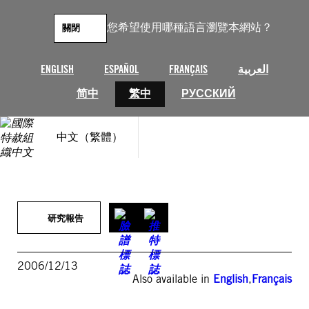
跳
至
您希望使用哪種語言瀏覽本網站？
關閉
主
要
內
ENGLISH
ESPAÑOL
FRANÇAIS
العربية
容
简中
繁中
РУССКИЙ
中文（繁體）
研究報告
2006/12/13
Also available in
English
,
Français