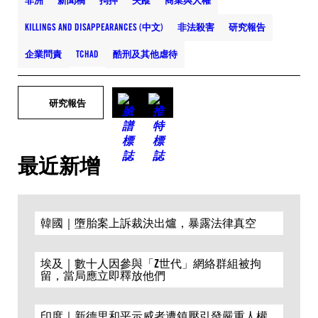
非洲
新聞稿
拘押
失蹤
商業與人權
KILLINGS AND DISAPPEARANCES (中文)
非法殺害
研究報告
企業問責
TCHAD
酷刑及其他虐待
研究報告
最近新增
韓國｜墮胎案上訴裁決出爐，暴露法律真空
埃及｜數十人因參與「Z世代」網絡群組被拘
留，當局應立即釋放他們
印度｜新德里和平示威者遭鎮壓引發嚴重人權