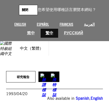
跳
至
您希望使用哪種語言瀏覽本網站？
關閉
主
要
內
ENGLISH
ESPAÑOL
FRANÇAIS
العربية
容
简中
繁中
РУССКИЙ
中文（繁體）
研究報告
1993/04/20
Also available in
Spanish
,
English