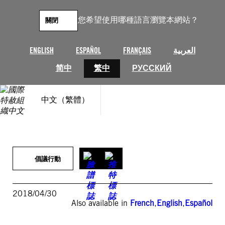
跳
至
您希望使用哪種語言瀏覽本網站？
關閉
主
要
內
ENGLISH
ESPAÑOL
FRANÇAIS
العربية
容
简中
繁中
РУССКИЙ
中文（繁體）
倡議行動
2018/04/30
Also available in
French
,
English
,
Español