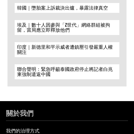
韓國｜墮胎案上訴裁決出爐，暴露法律真空
埃及｜數十人因參與「Z世代」網絡群組被拘
留，當局應立即釋放他們
印度｜新德里和平示威者遭鎮壓引發嚴重人權
關注
聯合聲明：緊急呼籲泰國政府停止將記者白兆
東強制遣返中國
關於我們
我們的治理方式