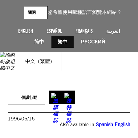
跳
至
您希望使用哪種語言瀏覽本網站？
關閉
主
要
內
ENGLISH
ESPAÑOL
FRANÇAIS
العربية
容
简中
繁中
РУССКИЙ
中文（繁體）
倡議行動
1996/06/16
Also available in
Spanish
,
English