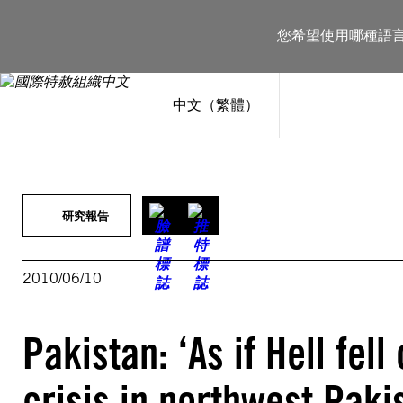
跳
至
您希望使用哪種語
主
要
內
容
中文（繁體）
研究報告
2010/06/10
Pakistan: ‘As if Hell fel
crisis in northwest Paki