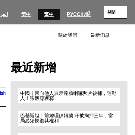
關閉
العرب
简中
繁中
РУССКИЙ
關於我們
最新消息
SEARC
最近新增
ish
中國｜因向他人展示達賴喇嘛照片被捕，運動
人士張毅應獲釋
巴基斯坦｜前總理伊姆蘭·汗被拘押三年，當
局必須恢復其權利