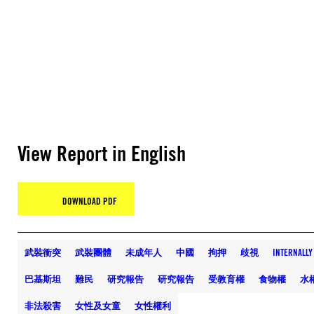
View Report in English
DOWNLOAD PDF
武裝衝突
武裝團體
未成年人
中國
拘押
歧視
INTERNALL
巴基斯坦
難民
研究報告
研究報告
受教育權
食物權
水
非法殺害
女性及女童
女性權利