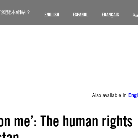
言瀏覽本網站？
ENGLISH
ESPAÑOL
FRANÇAIS
ية
Also available in
Engl
l on me’: The human rights
stan