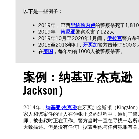
以下是一些例子：
2019年，巴西
里约热内卢
的警察杀死了1,81
2019年，
肯尼亚
警察杀害了122人。
2019年10月至2020年1月间，
伊拉克
警方杀
2015至2018年间，
牙买加
警方击毙了500多
在
美国
，每年约有1000人被警察杀害。
案例：纳基亚·杰克逊（Na
Jackson）
2014年，
纳基亚·杰克逊
在牙买加金斯顿（Kingst
家人和该案件的证人在伸张正义的过程中，遭到了警
师，被击毙时正在工作。警方当时一直在寻找一名所
大致描述。但是没有任何证据表明他与任何犯罪有关