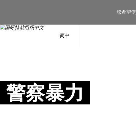
跳
至
您希望
内
容
简中
警察暴力