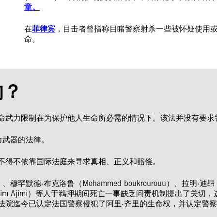
童。
在
菲律宾
，目击者曾指称目睹警察射杀一些被怀疑使用
命。
的？
命武力限制在为保护他人生命所必需的情况下。该法并没有要求
命武器的法律。
不得不依靠国际法庭来寻求真相、正义和赔偿。
i）、穆罕默德·布克洛鲁（Mohammed boukrourouu）、拉明·迪昂
bdelhakim Ajimi）等人于羁押期间死亡一事缺乏问责机制提
法院迄今已认定法国警察侵犯了阿里·齐里的生命权，并认定警察