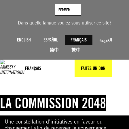
Aller
au
FERMER
contenu
Dans quelle langue voulez-vous utiliser ce site?
ENGLISH
ESPAÑOL
FRANÇAIS
العربية
简中
繁中
FRANÇAIS
FAITES UN DON
LA COMMISSION 2048
Une constellation d’initiatives en faveur du
changement afin de repenser la gouvernance