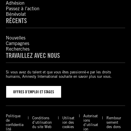
Adhésion
Passez à l’action
Bénévolat
RÉCENTS
Nouvelles
Campagnes
Recherches
TRAVAILLEZ AVEC NOUS
Si vous avez du talent et que vous êtes passionné-e par les droits
humains, Amnesty International souhaite en savoir plus sur vous.
OFFRES D’EMPLOI ET STAGES
Politique
Autorisat
Conditions
Utilisat
Rembour
de
ions
d’utilisation
ion des
sement
confidentia
d’utilisat
du site Web
cookies
des dons
lité
ion