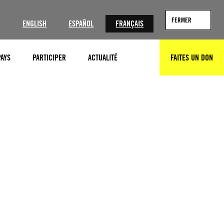
?
FERMER
ENGLISH
ESPAÑOL
FRANÇAIS
PAYS
PARTICIPER
ACTUALITÉ
FAITES UN DON
RECHERCHER