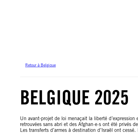
Amnesty International ne prend pas position sur les questions de souveraineté 
cette carte sont basées sur les données géospatiales des Nations unies.
Retour à Belgique
BELGIQUE 2025
Un avant-projet de loi menaçait la liberté d’expression
retrouvées sans abri et des Afghan·e·s ont été privés d
Les transferts d’armes à destination d’Israël ont cessé.