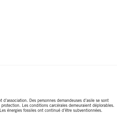
ou les conflits territoriaux. Les frontières apparaissant sur
 et d’association. Des personnes demandeuses d’asile se sont
e protection. Les conditions carcérales demeuraient déplorables.
 Les énergies fossiles ont continué d’être subventionnées.