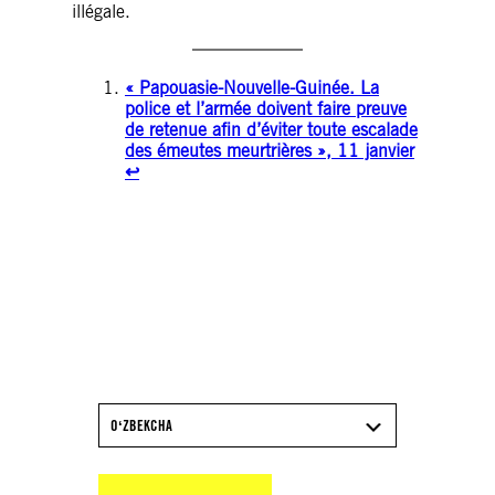
illégale.
« Papouasie-Nouvelle-Guinée. La
police et l’armée doivent faire preuve
de retenue afin d’éviter toute escalade
des émeutes meurtrières », 11 janvier
↩︎
TÉLÉCHARGEZ LE
RAPPORT 2025/26
D’AMNESTY
INTERNATIONAL
OʻZBEKCHA