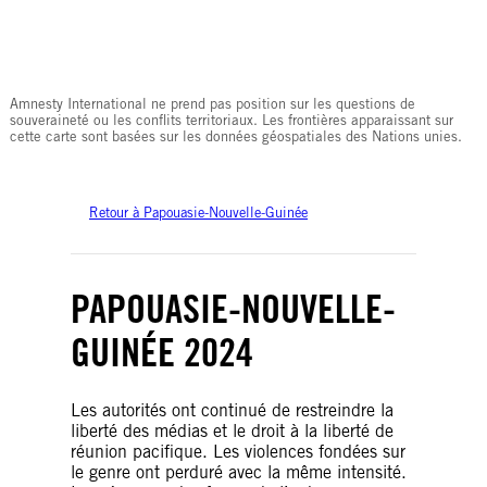
© Amnesty International
Amnesty International ne prend pas position sur les questions de
souveraineté ou les conflits territoriaux. Les frontières apparaissant sur
cette carte sont basées sur les données géospatiales des Nations unies.
Retour à Papouasie-Nouvelle-Guinée
PAPOUASIE-NOUVELLE-
GUINÉE 2024
Les autorités ont continué de restreindre la
liberté des médias et le droit à la liberté de
réunion pacifique. Les violences fondées sur
le genre ont perduré avec la même intensité.