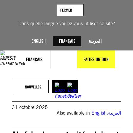
Aller
au
FERMER
contenu
Dans quelle langue voulez-vous utiliser ce site?
ENGLISH
FRANÇAIS
العربية
FRANÇAIS
FAITES UN DON
© Private
NOUVELLES
31 octobre 2025
Also available in
English
,
العربية