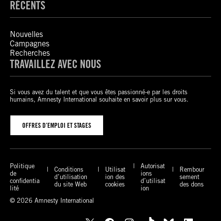
RÉCENTS
Nouvelles
Campagnes
Recherches
TRAVAILLEZ AVEC NOUS
Si vous avez du talent et que vous êtes passionné-e par les droits
humains, Amnesty International souhaite en savoir plus sur vous.
OFFRES D’EMPLOI ET STAGES
Politique
Autorisat
Conditions
Utilisat
Rembour
de
ions
d’utilisation
ion des
sement
confidentia
d’utilisat
du site Web
cookies
des dons
lité
ion
© 2026 Amnesty International