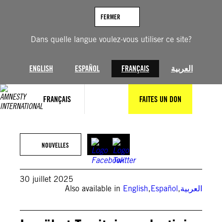
Aller
au
FERMER
contenu
Dans quelle langue voulez-vous utiliser ce site?
ENGLISH
ESPAÑOL
FRANÇAIS
العربية
FRANÇAIS
FAITES UN DON
(Photo Credit: Mati Milstein)
NOUVELLES
30 juillet 2025
Also available in
English
,
Español
,
العربية