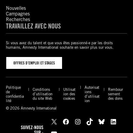
Nouvelles
Campagnes
Recherches
TRAVAILLEZ AVEC NOUS
Si vous avez du talent et que vous êtes passionné-e par les droits
humains, Amnesty International souhaite en savoir plus sur vous.
OFFRES D’EMPLOI ET STAGES
Politique
Autorisat
Conditions
Utilisat
Rembour
de
ions
d’utilisation
ion des
sement
confidentia
d’utilisat
du site Web
cookies
des dons
lité
ion
© 2026 Amnesty International
X
Facebook
Instagram
TikTok
Bluesky
LinkedIn
SUIVEZ-NOUS
SUR :