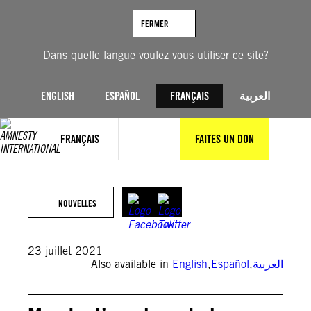
Aller
au
FERMER
contenu
Dans quelle langue voulez-vous utiliser ce site?
ENGLISH
ESPAÑOL
FRANÇAIS
العربية
FRANÇAIS
FAITES UN DON
NOUVELLES
23 juillet 2021
Also available in
English
,
Español
,
العربية