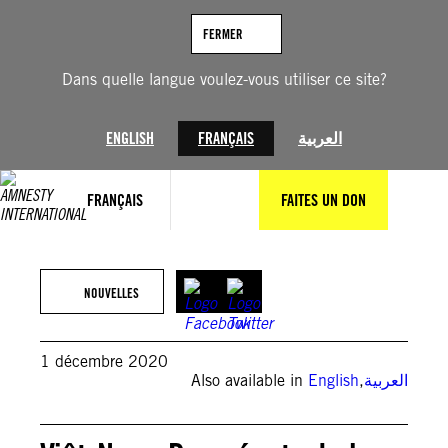
Aller
au
FERMER
contenu
Dans quelle langue voulez-vous utiliser ce site?
ENGLISH
FRANÇAIS
العربية
FRANÇAIS
FAITES UN DON
NOUVELLES
1 décembre 2020
Also available in
English
,
العربية