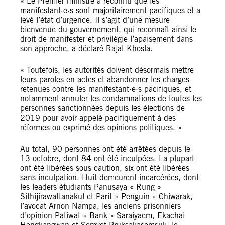
« Le Premier ministre a reconnu que les
manifestant·e·s sont majoritairement pacifiques et a
levé l’état d’urgence. Il s’agit d’une mesure
bienvenue du gouvernement, qui reconnaît ainsi le
droit de manifester et privilégie l’apaisement dans
son approche, a déclaré Rajat Khosla.
« Toutefois, les autorités doivent désormais mettre
leurs paroles en actes et abandonner les charges
retenues contre les manifestant·e·s pacifiques, et
notamment annuler les condamnations de toutes les
personnes sanctionnées depuis les élections de
2019 pour avoir appelé pacifiquement à des
réformes ou exprimé des opinions politiques. »
Au total, 90 personnes ont été arrêtées depuis le
13 octobre, dont 84 ont été inculpées. La plupart
ont été libérées sous caution, six ont été libérées
sans inculpation. Huit demeurent incarcérées, dont
les leaders étudiants Panusaya « Rung »
Sithijirawattanakul et Parit « Penguin » Chiwarak,
l’avocat Arnon Nampa, les anciens prisonniers
d’opinion Patiwat « Bank » Saraiyaem, Ekachai