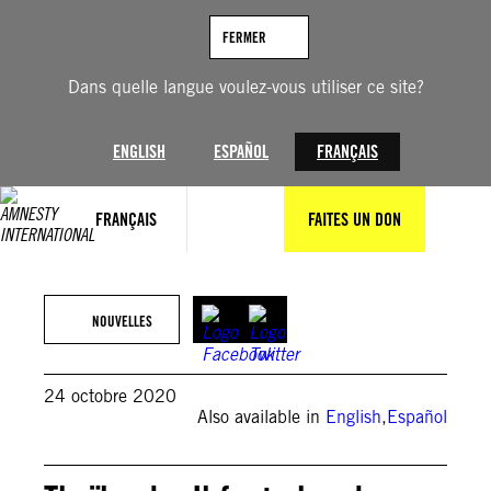
Aller
au
FERMER
contenu
Dans quelle langue voulez-vous utiliser ce site?
ENGLISH
ESPAÑOL
FRANÇAIS
FRANÇAIS
FAITES UN DON
NOUVELLES
24 octobre 2020
Also available in
English
,
Español