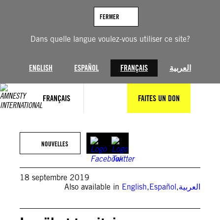
Aller
au
FERMER
contenu
Dans quelle langue voulez-vous utiliser ce site?
ENGLISH
ESPAÑOL
FRANÇAIS
العربية
FRANÇAIS
FAITES UN DON
NOUVELLES
18 septembre 2019
Also available in
English
,
Español
,
العربية