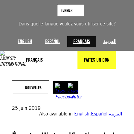
Aller
au
FERMER
contenu
Dans quelle langue voulez-vous utiliser ce site?
ENGLISH
ESPAÑOL
FRANÇAIS
العربية
FRANÇAIS
FAITES UN DON
NOUVELLES
25 juin 2019
Also available in
English
,
Español
,
العربية