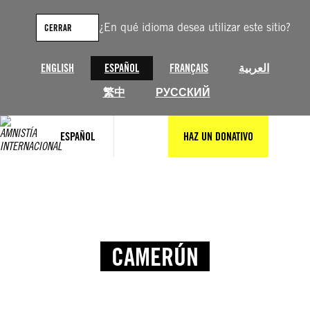
¿En qué idioma desea utilizar este sitio?
CERRAR
ENGLISH
ESPAÑOL
FRANÇAIS
العربية
繁中
РУССКИЙ
ESPAÑOL
HAZ UN DONATIVO
CAMERÚN