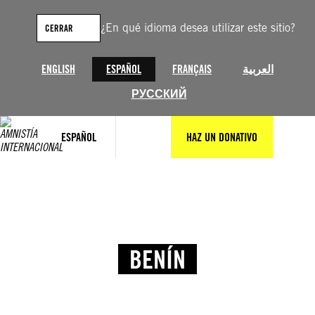
¿En qué idioma desea utilizar este sitio?
CERRAR
ENGLISH
ESPAÑOL
FRANÇAIS
العربية
РУССКИЙ
ESPAÑOL
HAZ UN DONATIVO
BENÍN