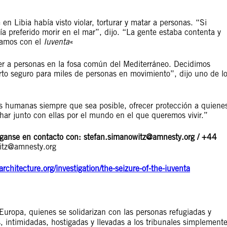
en Libia había visto violar, torturar y matar a personas. “Si
a preferido morir en el mar”, dijo. “La gente estaba contenta y
ramos con el
Iuventa
«
r a personas en la fosa común del Mediterráneo. Decidimos
uerto seguro para miles de personas en movimiento”, dijo uno de l
das humanas siempre que sea posible, ofrecer protección a quiene
char junto con ellas por el mundo en el que queremos vivir.”
nganse en contacto con:
stefan.simanowitz@amnesty.org
/ +44
itz@amnesty.org
-architecture.org/investigation/the-seizure-of-the-iuventa
Europa, quienes se solidarizan con las personas refugiadas y
 intimidadas, hostigadas y llevadas a los tribunales simplement