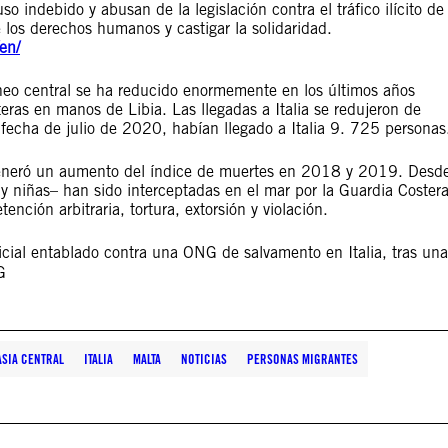
 indebido y abusan de la legislación contra el tráfico ilícito de
e los derechos humanos y castigar la solidaridad.
en/
áneo central se ha reducido enormemente en los últimos años
teras en manos de Libia. Las llegadas a Italia se redujeron de
a de julio de 2020, habían llegado a Italia 9. 725 personas
generó un aumento del índice de muertes en 2018 y 2019. Desd
niñas– han sido interceptadas en el mar por la Guardia Coster
ención arbitraria, tortura, extorsión y violación.
icial entablado contra una ONG de salvamento en Italia, tras una
G
ASIA CENTRAL
ITALIA
MALTA
NOTICIAS
PERSONAS MIGRANTES