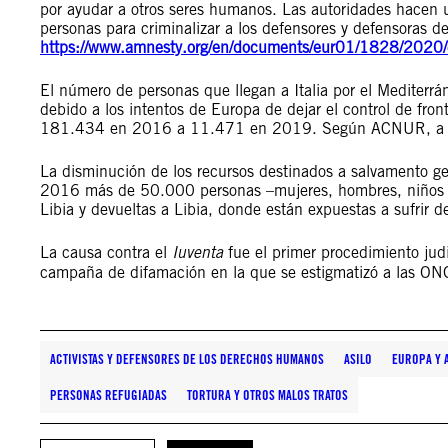
por ayudar a otros seres humanos. Las autoridades hacen uso
personas para criminalizar a los defensores y defensoras d
https://www.amnesty.org/en/documents/eur01/1828/2020/
El número de personas que llegan a Italia por el Mediterr
debido a los intentos de Europa de dejar el control de fron
181.434 en 2016 a 11.471 en 2019. Según ACNUR, a fech
La disminución de los recursos destinados a salvamento 
2016 más de 50.000 personas –mujeres, hombres, niños y 
Libia y devueltas a Libia, donde están expuestas a sufrir det
La causa contra el
Iuventa
fue el primer procedimiento jud
campaña de difamación en la que se estigmatizó a las ON
ACTIVISTAS Y DEFENSORES DE LOS DERECHOS HUMANOS
ASILO
EUROPA Y 
PERSONAS REFUGIADAS
TORTURA Y OTROS MALOS TRATOS