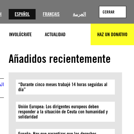
CERRAR
H
ESPAÑOL
FRANÇAIS
العربية
INVOLÚCRATE
ACTUALIDAD
HAZ UN DONATIVO
BUSCAR
Añadidos recientemente
الع
“Durante cinco meses trabajé 14 horas seguidas al
día”
Unión Europea: Los dirigentes europeos deben
responder a la situación de Ceuta con humanidad y
solidaridad
España: Hay que garantizar que los derechos