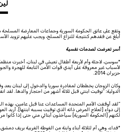
لين
وتقع على عاتق الحكومة السورية وجماعات المعارضة المسلحة م
أبلغ عن فقدهم كنتيجة للنزاع المسلح، ويجب عليهم تزويد الأ
أسر تعرضت لصدمات نفسية
*سوسن، لاجئة وأم لأربعة أطفال تعيش في لبنان، أخبرت منظمة ا
لأسباب غير معروفة على أيدي قوات الأمن التابعة للهجرة والجواز
حزيران 2014.
وكان الزوجان يخططان لمغادرة سوريا والدخول إلى لبنان بعد 
الدولية: “توفيت ابنتي قبل ثلاثة أشهر من احتجاز والدها. لقد انفطر
“لقد أوقفت الأمم المتحدة المساعدات عنا قبل عامين، بهذه ال
إلى دواء [لعلاج المرض ذاته الذي توفيت بسببه ابنتها]. أريد الع
لكنهم [الحكومة السورية] سيأخذون أبنائي مني حتى إذا كانوا م