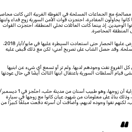
نت الحكومة السورية عقد مصالحةٍ مع الجماعات المسلحة في الغوطة الغربية التي كانت محاص
كانوا يحاولون المغادرة، احتجزت قوات الأمن السورية زوج فداء وابنها
الوحيدين. إذ بينما كانت العائلات تخلي المنطقة، احتجزت القوات
ى المنطقة المحاصرة.
بقي ابن فداء الثاني في المنطقة التي ظلت الحكومة السورية تفرض عليها الحصار حتى استعادت السيطرة عليها في مايو/أيار 2018،
مسلحة. وقد حصل الشاب على تصريح أمني؛ لكن مع ذلك قُبض عليه
 كل الفروع نفت وجودهم لديها. ولم تر أو تسمع أي شيء عن ابنيها
شى قيام السلطات السورية باعتقال ابنها الثالث أيضًا في حال عودتها
*فاطمة، لاجئة سورية تعيش في تركيا، أخبرت منظمة العفو الدولية أن زوجها، وهو طبيب أسنان من مدينة حلب، احتُجز في 1 ديسم
 العسكري، وذلك بناءً على معلومات من شهود عيان كانوا مع زوجها في سيارة
 لكنهم نفوا وجوده لديهم، وأضافت أن أسرته دفعت مبلغًا كبيرًا من