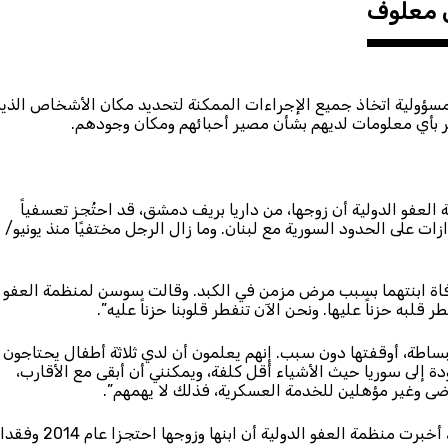
 معلوف
سؤولية اتخاذ جميع الإجراءات الممكنة لتحديد مكان الأشخاص الذي
سر بأي معلومات لديهم بشأن مصير أحبائهم ومكان وجودهم.
لعفو الدولية أن زوجها، من داريا بريف دمشق، قد احتُجز تعسفياً
ات على الحدود السورية مع لبنان. وما زال الرجل مختفيًا منذ يونيو/
وفاة ابنتهما بسبب مرض مزمن في الكبد. وقالت سوسن لمنظمة العفو
 قلبه حزناً عليها. ونحن الآن تنفطر قلوبنا حزناً عليه”.
بساطة، أوقفتها دون سبب. إنهم يعلمون أن لدي ثلاثة أطفال يحتاجون
ودة إلى سوريا حيث الأشياء أقل كلفة، ويمكنني أن أبقى مع الأقارب،
رضى وغير مؤهلين للخدمة العسكرية، فذلك لا يهمهم”.
*فداء، وهي أم لثلاثة أبناء وابنة من الغوطة الغربية بريف دمشق، أخبرت منظمة العفو الدولية أن ابنها وزوجها احتجزا عام 2014 وفقدا