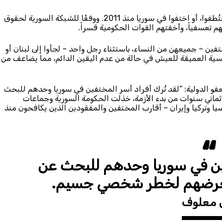
ووفقًا للأمم المتحدة، فقد احتُجز حوالي 100 ألف شخص، أو اختُطفوا، أو اختفوا في سوريا منذ 2011. ووفقًا للشبكة السورية لحقوق
من أقارب الأشخاص المختفين – جميعهن من النساء، باستثناء رجل واحد – لجأوا إلى لبنان أو
نفسية العميقة للعيش في حالة من عدم اليقين الدائم، مما يضاعف من
و الدولية: “لقد تُرك أفراد أسر المختفين في سوريا وحدهم للبحث
ماني سنوات من بدء الأزمة، خذلت الحكومة السورية وجماعات
سيا وتركيا وإيران – أقارب المختفين والمفقودين الذين يكافحون منذ
فين في سوريا وحدهم للبحث عن
ل تعرضهم لخطر شخصي جسيم.
 معلوف