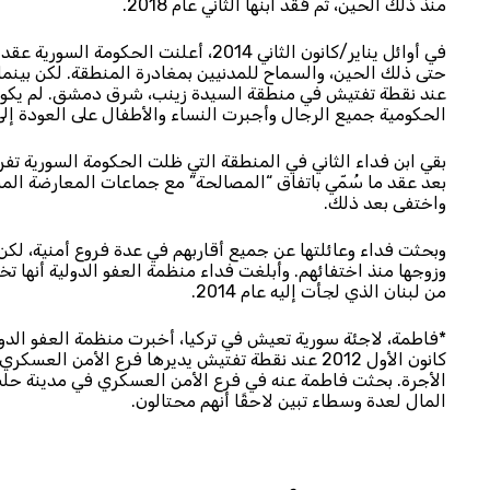
منذ ذلك الحين، ثم فُقد ابنها الثاني عام 2018.
في أوائل يناير/كانون الثاني 2014، أعل
حتى ذلك الحين، والسماح للمدنيين بمغادرة المنطقة. لكن بينما 
عند نقطة تفتيش في منطقة السيدة زينب، شرق دمشق. لم يكونوا 
الحكومية جميع الرجال وأجبرت النساء والأطفال على العودة إل
بعد عقد ما سُمّي باتفاق “المصالحة” مع جماعات المعارضة ال
واختفى بعد ذلك.
وبحثت فداء وعائلتها عن جميع أقاربهم في عدة فروع أمنية، لكن
وزوجها منذ اختفائهم. وأبلغت فداء منظمة العفو الدولية أنها تخ
من لبنان الذي لجأت إليه عام 2014.
كانون الأول 2012 عند نقطة تفتيش يديرها فرع الأمن
الأجرة. بحثت فاطمة عنه في فرع الأمن العسكري في مدينة حلب،
المال لعدة وسطاء تبين لاحقًا أنهم محتالون.