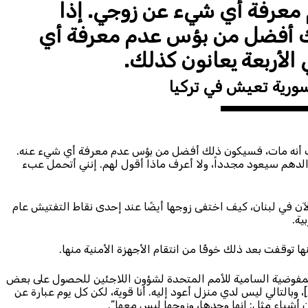
 معرفة أي شيء عن زوجي. إذا
ك أفضل من بؤس عدم معرفة أي
الأربعة يعانون كذلك.
سورية تعيش في تركيا
ت أنه مات، فسيكون ذلك أفضل من بؤس عدم معرفة أي شيء عنه.
 والدهم سيعود مجدداً، ولا أعرف ماذا أقول لهم. إنني أتحمل عبء
 في لبنان، كيف اختفى زوجها أيضًا عند إحدى نقاط التفتيش عام
ها توقفت بعد ذلك خوفًا من انتقام الأجهزة الأمنية منها.
المفوضية السامية للأمم المتحدة لشؤون اللاجئين للحصول على بعض
وبالتالي ليس لدي منزل أعود إليه. أنا قوية، لكن كل يوم عبارة عن
 أشياء مثل: إنها وحدها، وزوجها ليس معها”.