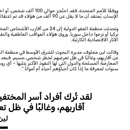
الإنسان، يُعتقد أن ما لا يقل عن 90 ألف من هؤلاء قد تم اعتقالهم تعسفياً، وأخفتهم القوات الحكومية قسراً.
وتحدثت منظمة العفو الدولية إلى 24 
تركيا أو نزحوا داخل سوريا. وروى هؤلاء العواقب العاطفية وال
الآثار الاقتصادية الكارثية.
وقالت لين معلوف، مديرة البحوث للشرق الأوسط في منظمة العف
عن أقاربهم، وغالبًا في ظل تعرضهم لخطر شخصي جسيم. فبعد ث
المعارضة المسلحة والدول التي لها النفوذ الأكبر عليها – أي رو
سنوات لمعرفة ما إذا كان أحباؤهم أحياء أم أمواتاً “.
لقد تُرك أفراد أسر المخت
أقاربهم، وغالبًا في ظ
لين