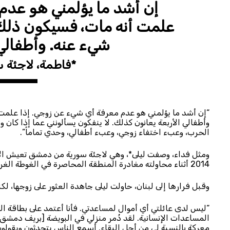
إن أشد ما يؤلمني هو عدم
علمت أنه مات، فسيكون ذل
شيء عنه. وأطفالي 
*فاطمة، لاجئة 
“إن أشد ما يؤلمني هو عدم معرفة أي شيء عن زوجي. إذا علم
وأطفالي الأربعة يعانون كذلك. لا ينفكون يسألونني عما إذا كان
الحرب، وعبء اختفاء زوجي، وعبء أطفالي، وحدي تماماً”.
ومثل فداء، وصفت ليلى*، وهي لاجئة سورية من دمشق تعيش الآن
2014 أثناء محاولته مغادرة المنطقة المحاصرة في الغوطة الغربية.
وقبل فرارها إلى لبنان، حاولت ليلى جاهدة العثور على زوجها، لكن
“ليس لدى عائلتي أي أموال لمساعدتي. فأنا أعتمد على بطاقة 
المساعدات الإنسانية. لقد دُمر منزلي في البويضة [بريف دمشق]، 
معركة بالنسبة لي من أجل البقاء. أسمع الناس يتحدثون ويقولون