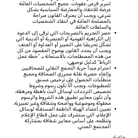
لتبرير فرض عقوبات. جميع الشخصيات العامّة
عرضة للانتقاد والمعارضة السياسية بشكل
شرعي، ويجب أن يعترف القانون صراحةً
بالمصلحة العامّة في انتقاد الشخصيات
والسلطات العامّة.
حصر التجريم بالتصريحات التي ترقى إلى الدعوة
إلى الكراهية القومية أو العنصرية أو الدينية التي
تشكّل تحريضًا على التمييز أو العداوة أو العنف.
ويجب أن يحدد القانون بوضوح المقصود من كل
من هذه المصطلحات، بالاستعانة بـ “خطة عمل
الرباط” كدليل توجيهي؛
احترام مبدأ حرية التجمع النقابي للصحافيين
وإلغاء حصرية نقابة محرري الصحافة وجميع
متطلّبات الحصول على ترخيص مسبق
للمطبوعات. ويجب ألّا تكون رسوم وشروط
تخصيص الترددات لوسائل البث باهظة ومرهقة،
وأن تكون معايير تطبيق هذه الشروط والرسوم
معقولة وموضوعية وواضحة وشفافة وغير تمييزية.
تعيين أعضاء الهيئة الناظمة المستقلّة لوسائل
الإعلام، التي ستشرف على عمل قطاع الإعلام
وتنظّمه، على أساس معايير شفافة بمشاركة
المجتمع المدني.
خلفية