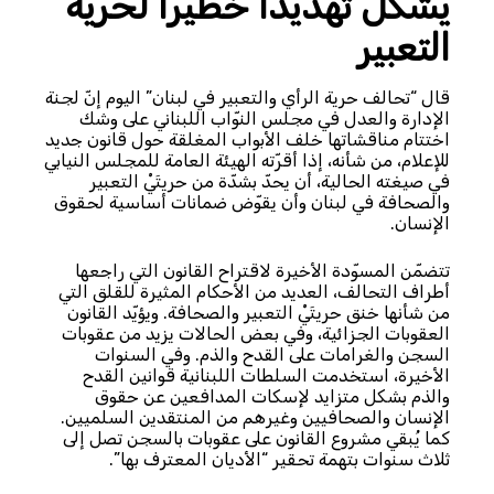
يشكّل تهديدًا خطيرًا لحرية
التعبير
قال “تحالف حرية الرأي والتعبير في لبنان” اليوم إنّ لجنة
الإدارة والعدل في مجلس النوّاب اللبناني على وشك
اختتام مناقشاتها خلف الأبواب المغلقة حول قانون جديد
للإعلام، من شأنه، إذا أقرّته الهيئة العامة للمجلس النيابي
في صيغته الحالية، أن يحدّ بشدّة من حريتَيْ التعبير
والصحافة في لبنان وأن يقوّض ضمانات أساسية لحقوق
الإنسان.
تتضمّن المسوّدة الأخيرة لاقتراح القانون التي راجعها
أطراف التحالف، العديد من الأحكام المثيرة للقلق التي
من شأنها خنق حريتَيْ التعبير والصحافة. ويؤيّد القانون
العقوبات الجزائية، وفي بعض الحالات يزيد من عقوبات
السجن والغرامات على القدح والذم. وفي السنوات
الأخيرة، استخدمت السلطات اللبنانية قوانين القدح
والذم بشكل متزايد لإسكات المدافعين عن حقوق
الإنسان والصحافيين وغيرهم من المنتقدين السلميين.
كما يُبقي مشروع القانون على عقوبات بالسجن تصل إلى
ثلاث سنوات بتهمة تحقير “الأديان المعترف بها”.