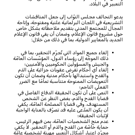
التعبير في البلاد.
يدعو التحالف مجلس النوّاب إلى جعل المناقشات
التشريعية في اللجان البرلمانية علنية ومفتوحة، وإتاحة
المجال للمجتمع المدني بتقديم ملاحظاته بشكل خاص
حول مشروع قانون الإعلام، وضمان أن يفي قانون الإعلام
الجديد بالمعايير الدولية، بما في ذلك من خلال:
إلغاء جميع المواد التي تُجرّم التحقير، بما في
ذلك الموجّه إلى رؤساء الدول، المؤسّسات العامّة
والجيش والمسؤولين الحكوميين والأمنيين؛
إلغاء أي أحكام تفرض عقوبات جزائية على الذم
والقدح واستبدالها بأحكام مدنية وضمان أن تكون
التعويضات الممنوحة متناسبة تمامًا مع الضرر
الفعلي الناجم؛
النص على أن تكون الحقيقة الدفاع الفاصل في
قضايا القدح والذم، بغض النظر عن الشخص
المستهدف. وفي قضايا المصلحة العامّة، يكفي
أن يكون المدّعى عليه قد تصرّف بالعناية الواجبة
لإثبات الحقيقة؛
عدم منح الشخصيات العامّة، بمن فيهم الرئيس،
حماية خاصّة من القدح والذم أو التحقير. لا يكفي
مجرّد اعتبار أشكال التعبير مهينة لشخصية عامّة