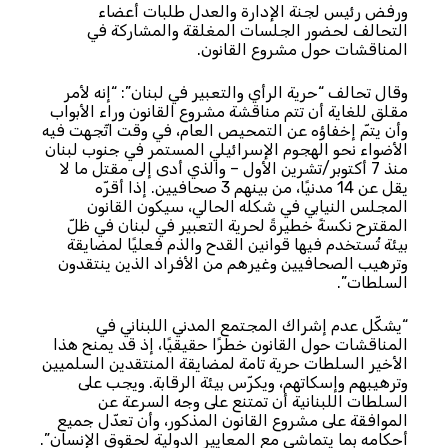
ورفض رئيس لجنة الإدارة والعدل طلبات أعضاء
التحالف لحضور الجلسات المغلقة والمشاركة في
المناقشات حول مشروع القانون.
وقال تحالف “حرية الرأي والتعبير في لبنان”: “إنه لأمر
مقلق للغاية أن تتم مناقشة مشروع القانون وراء الأبواب
وأن يتمّ إخفاؤه عن التمحيص العام، في وقت اتّجهت فيه
الأضواء نحو الهجوم الإسرائيلي المستمر في جنوب لبنان
منذ 7 أكتوبر/تشرين الأول – والذي أدى إلى مقتل ما لا
يقل عن 14 مدنيًا، من بينهم 3 صحافيين. إذا أقرّه
المجلس النيابي في شكله الحالي، سيكون القانون
المقترح نكسةً خطيرةً لحرية التعبير في لبنان في ظلّ
بيئة تُستخدم فيها قوانين القدح والذم فعليًا لمضايقة
وترهيب الصحافيين وغيرهم من الأفراد الذين ينتقدون
السلطات”.
“يشكّل عدم إشراك المجتمع المدني اللبناني في
المناقشات حول القانون خطرًا حقيقيًا، إذ قد يمنح هذا
الأخير السلطات حرية تامة لمضايقة المنتقدين السلميين
وترهيبهم وإسكاتهم، ويكرّس بيئة الرقابة. ويجب على
السلطات اللبنانية أن تمتنع على وجه السرعة عن
الموافقة على مشروع القانون المذكور، وأن تعدّل جميع
أحكامه بما يتماشى مع المعايير الدولية لحقوق الإنسان”.