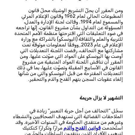
ومن المقرر أن يحلّ التشريع الوشيك محلّ قانون
المطبوعات الحالي لعام 1962 وقانون الإعلام المرئي
والمسموع لعام 1994. وقالت لجنة الإدارة والعدل،
المسؤولة عن التداول بشأن مشروع القانون، إنّها تراجعه
في ضوء التعليقات التي اقترحتها منظمة الأمم المتحدة
للتربية والعلم والثقافة (اليونسكو) بالشراكة مع وزارة
الإعلام في عام 2023.
ووفقًا لمعلومات موثوقة تمت
مشاركتها مع التحالف، رفضت اللجنة التعديلات التي
أوصت بها اليونسكو على المواد التي صوّتت عليها. ومن
المقرر أن تناقش اللجنة المواد المتبقية من مشروع
القانون في الأسابيع المقبلة وتصوّت عليها، بما في ذلك
التعديلات المقترحة من قبل اليونسكو والتي من شأنها
إلغاء عقوبات السجن بتهم القدح والذم والتحقير.
التشهير لا يزال جريمة
سجّل “التحالف من أجل حرية التعبير” زيادة في
الملاحقات القضائية التي تستهدف الصحافيين والنشطاء
وغيرهم من منتقدي الحكومة في السنوات الأخيرة. وقد
استُخدمت
قوانين
القدح
والذم
مرارًا وتكرارًا كتكتيك
لترهيب الأفراد الذين ينتقدون السلطات والحدّ من