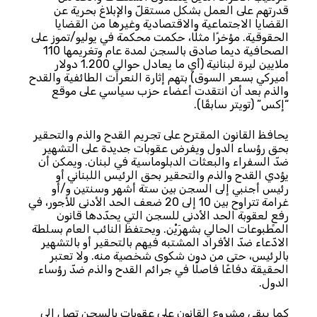
قدرتهم على العمل بشكل مستقلّ والإبلاغ بحرية عن
القضايا الاجتماعية والاقتصادية وغيرها من القضايا
الحقوقية. مؤخرًا مثلًا، حكمت محكمة في يوليو/تموز على
الصحافية ديما صادق بالسجن لمدة عام وتغريمها 110
ملايين ليرة لبنانية (أي ما يعادل حوالي 1.200 دولار
أميركي بسعر السوق) بتهم إثارة النعرات الطائفية والقدح
والذم بعد أن انتقدت أعضاء حزب سياسي على موقع
“إكس” (تويتر سابقًا).
يحافظ القانون المقترح على تجريم القدح والذم والتحقير
بحق رؤساء الدول ويفرض عقوبات جديدة على التشهير
ضدّ السفراء والبعثات الدبلوماسية في لبنان. ويمكن أن
يؤدي القدح والذم والتحقير بحق الرئيس اللبناني أو
رئيس أجنبي إلى السجن بين ستة أشهر وسنتين و/أو
غرامة تتراوح بين 10 إلى 20 ضعف الحد الأدنى للأجور، في
رفعٍ لعقوبة الحد الأدنى للسجن التي يحدّدها قانون
المطبوعات الحالي بشهرَيْن. ويحتفظ النائب العام بسلطة
الادّعاء ضدّ الأفراد المشتبه فيهم بالتحقير أو بالتشهير
بالرئيس، حتى من دون شكوى شخصية منه. ولا تعتبر
الحقيقة دفاعًا فاصلًا في جرائم القدح والذم ضدّ رؤساء
الدول.
كما يبقي مشروع القانون على عقوبات بالسجن تصل إلى