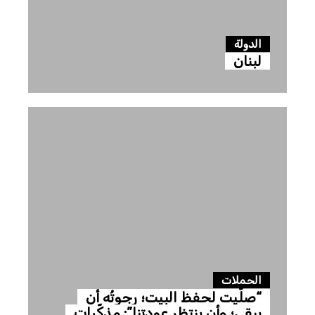
الدولة
لبنان
الحملات
“صلّيت لحفظ البيت؛ رجوتُه أن
يبقى؛ وأن ينتظر عودتنا”: مذكّرات