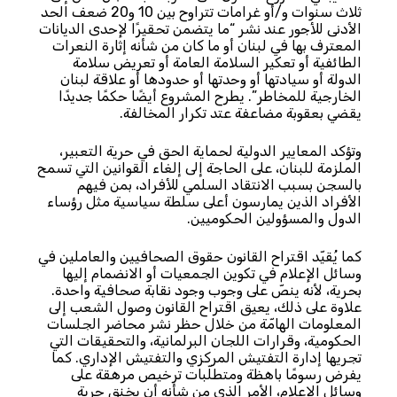
ثلاث سنوات و/أو غرامات تتراوح بين 10 و20 ضعف الحد
الأدنى للأجور عند نشر “ما يتضمن تحقيرًا لإحدى الديانات
المعترف بها في لبنان أو ما كان من شأنه إثارة النعرات
الطائفية أو تعكير السلامة العامة أو تعريض سلامة
الدولة أو سيادتها أو وحدتها أو حدودها أو علاقة لبنان
الخارجية للمخاطر”. يطرح المشروع أيضًا حكمًا جديدًا
يقضي بعقوبة مضاعفة عتد تكرار المخالفة.
وتؤكد المعايير الدولية لحماية الحق في حرية التعبير،
الملزمة للبنان، على الحاجة إلى إلغاء القوانين التي تسمح
بالسجن بسبب الانتقاد السلمي للأفراد، بمن فيهم
الأفراد الذين يمارسون أعلى سلطة سياسية مثل رؤساء
الدول والمسؤولين الحكوميين.
كما يُقيّد اقتراح القانون حقوق الصحافيين والعاملين في
وسائل الإعلام في تكوين الجمعيات أو الانضمام إليها
بحرية، لأنه ينصّ على وجوب وجود نقابة صحافية واحدة.
علاوة على ذلك، يعيق اقتراح القانون وصول الشعب إلى
المعلومات الهامّة من خلال حظر نشر محاضر الجلسات
الحكومية، وقرارات اللجان البرلمانية، والتحقيقات التي
تجريها إدارة التفتيش المركزي والتفتيش الإداري. كما
يفرض رسومًا باهظة ومتطلّبات ترخيص مرهقة على
وسائل الإعلام، الأمر الذي من شأنه أن يخنق حرية