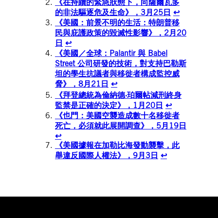
《在持續的緊急狀態下，向薩爾瓦多
的非法驅逐危及生命》，3月25日
↩︎
《美國：前景不明的生活：特朗普移
民與庇護政策的毀滅性影響》，2月20
日
↩︎
《美國／全球：Palantir 與 Babel
Street 公司研發的技術，對支持巴勒斯
坦的學生抗議者與移徙者構成監控威
脅》，8月21日
↩︎
《拜登總統為倫納德‧珀爾帖減刑終身
監禁是正確的決定》，1月20日
↩︎
《也門：美國空襲造成數十名移徙者
死亡，必須就此展開調查》，5月19日
↩︎
《美國據報在加勒比海發動襲擊，此
舉違反國際人權法》，9月3日
↩︎