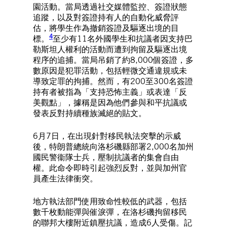
園活動。當局透過社交媒體監控、簽證狀態
追蹤，以及對簽證持有人的自動化威脅評
估，將學生作為撤銷簽證及驅逐出境的目
4
標。
至少有11名外國學生和抗議者因支持巴
勒斯坦人權利的活動而遭到拘留及驅逐出境
程序的追捕。當局吊銷了約8,000個簽證，多
數原因是犯罪活動，包括輕微交通違規或未
導致定罪的拘捕。然而，有200至300名簽證
持有者被指為「支持恐怖主義」或表達「反
美觀點」，據稱是因為他們參與和平抗議或
發表反對持續種族滅絕的貼文。
6月7日，在出現針對移民執法突擊的示威
後，特朗普總統向洛杉磯縣部署2,000名加州
國民警衞隊士兵，壓制抗議者的集會自由
權。此命令即時引起強烈反對，並與加州官
員產生法律衝突。
地方執法部門使用致命性較低的武器，包括
數千枚動能彈與催淚彈，在洛杉磯拘留移民
的聯邦大樓附近鎮壓抗議，造成6人受傷。記