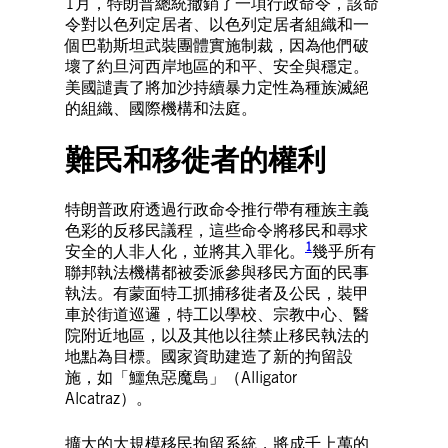
1月，特朗普總統撤銷了一項行政命令，該命
令對以色列定居者、以色列定居者組織和一
個巴勒斯坦武裝團體實施制裁，因為他們破
壞了約旦河西岸地區的和平、安全與穩定。
美國譴責了將加沙持續暴力定性為種族滅絕
的組織、國際機構和法庭。
難民和移徙者的權利
特朗普政府透過行政命令推行帶有種族主義
色彩的反移民議程，這些命令將移民和尋求
1
安全的人非人化，並將其入罪化。
幾乎所有
聯邦執法機構都被委派參與移民方面的民事
執法。有蒙面特工抓捕移徙者及公民，裝甲
車於街道巡邏，特工以學校、宗教中心、醫
院附近地區，以及其他以往禁止移民執法的
地點為目標。國家資助建造了新的拘留設
施，如「鱷魚惡魔島」（Alligator
Alcatraz）。
擴大的大規模移民拘留系統，將成千上萬的