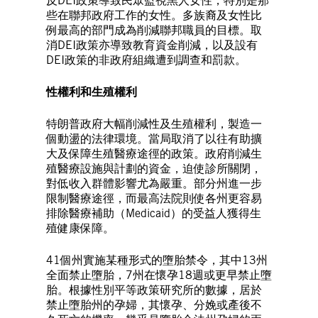
反DEI政策導致民眾監視黑人女性，特別是那
些在聯邦政府工作的女性。多族裔及女性比
例最高的部門成為削減聯邦職員的目標。取
消DEI政策亦導致教育資金削減，以及設有
DEI政策的非政府組織遭到調查和罰款。
性權利和生殖權利
特朗普政府大幅削減性及生殖權利，製造一
個動盪的法律環境。當局取消了以往有助擴
大及保障生殖醫療途徑的政策。政府削減生
殖醫療設施與計劃的資金，迫使診所關閉，
對低收入群體影響尤為嚴重。部分州進一步
限制醫療途徑，而最高法院則使各州更容易
排除醫療補助（Medicaid）的受益人獲得生
殖健康保障。
41個州實施某種形式的墮胎禁令，其中13州
全面禁止墮胎，7州在懷孕18週或更早禁止墮
胎。根據性別平等政策研究所的數據，居於
禁止墮胎州的孕婦，其懷孕、分娩或產後不