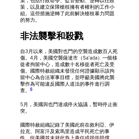
策，包括行政命令、監管變動、逆轉以往政
策，以及建立保障槍枝擁有者權利的工作小
組。這些措施逆轉了此前解決槍枝暴力問題
的努力。
非法襲擊和殺戮
自3月以來，美國對也門的空襲造成數百人死
傷。4月，美國空襲薩達市（Sa’ada）一個移
徙者拘留中心，造成數十名移徙者死亡及受
傷。國際特赦組織未發現任何證據顯示該拘
留中心為合法軍事目標，並呼籲美國將此襲
擊作為可能違反國際人道法的事件進行調
6
查。
5月，美國與也門達成停火協議，暫時停止衝
突。
國際特赦組織記錄了美國此前在敘利亞、伊
拉克、阿富汗及索馬里造成平民死亡的事
件，但美國並未就此負上責任或提供賠償。