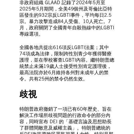
非政府組織 GLAAD 記錄了2024年5月至
2025年5月期間，全美49個州及哥倫比亞特
區發生的932宗反LGBTI事件，平均每日2.5
宗。暴力攻擊造成84人受傷、10人死亡。7
月，政府關閉了全國青年自殺熱線中的LGBTI
專線選項。
全國各地共提出616項反LGBTI法案；其中
74項成為法律，限制跨性別青少年獲得醫療
護理，並在學校審查LGBTI內容。繼特朗普總
統禁止未滿19歲人士接受性別肯定護理後，
最高法院亦於6月維持各州對未成年人的禁
令。共有25州的禁令仍然生效。
歧視
特朗普政府撤銷了一項已有60年歷史、旨在
解決工作場所歧視問題的行政命令的部分內
容，同時宣布 DEI 的「基礎言論及思想助長
了群體間敵意及威權主義」。特朗普總統的