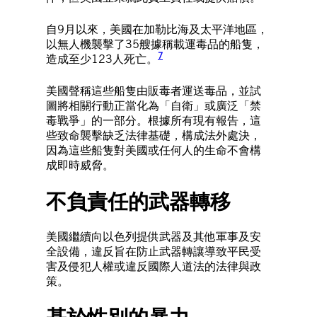
自9月以來，美國在加勒比海及太平洋地區，
以無人機襲擊了35艘據稱載運毒品的船隻，
7
造成至少123人死亡。
美國聲稱這些船隻由販毒者運送毒品，並試
圖將相關行動正當化為「自衛」或廣泛「禁
毒戰爭」的一部分。根據所有現有報告，這
些致命襲擊缺乏法律基礎，構成法外處決，
因為這些船隻對美國或任何人的生命不會構
成即時威脅。
不負責任的武器轉移
美國繼續向以色列提供武器及其他軍事及安
全設備，違反旨在防止武器轉讓導致平民受
害及侵犯人權或違反國際人道法的法律與政
策。