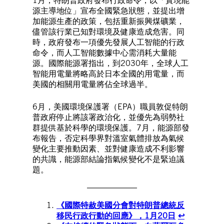
1月，特朗普政府發布行政命令，以「實現能
源主導地位」宣布全國緊急狀態，並提出增
加能源生產的政策，包括重新振興煤礦業，
儘管該行業已知對環境及健康造成危害。同
時，政府發布一項優先發展人工智能的行政
命令，而人工智能數據中心需消耗大量能
源。國際能源署指出，到2030年，全球人工
智能用電量將略高於日本全國的用電量，而
美國的相關用電量將佔全球過半。
6月，美國環境保護署（EPA）職員敦促特朗
普政府停止將該署政治化，並優先為弱勢社
群提供基於科學的環境保護。7月，能源部發
布報告，否定科學界對溫室氣體排放為氣候
變化主要推動因素、並對健康造成不利影響
的共識，能源部結論指氣候變化不是緊迫議
題。
《國際特赦美國分會對特朗普總統反
移民行政行動的回應》，1月20日
↩︎