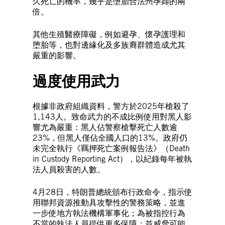
久死亡的機率，幾乎是墮胎合法州孕婦的兩
倍。
其他生殖醫療障礙，例如避孕、懷孕護理和
堕胎等，也對邊緣化及多族裔群體造成尤其
嚴重的影響。
過度使用武力
根據非政府組織資料，警方於2025年槍殺了
1,143人。致命武力的不成比例使用對黑人影
響尤為嚴重：黑人佔警察槍擊死亡人數逾
23%，但黑人僅佔全國人口的13%。政府仍
未完全執行《羈押死亡案例報告法》（Death
in Custody Reporting Act），以紀錄每年被執
法人員殺害的人數。
4月28日，特朗普總統頒布行政命令，指示使
用聯邦資源推動具攻擊性的警務策略，並進
一步使地方執法機構軍事化；為被指控行為
不當的執法人員提供更多保障；並威脅可能