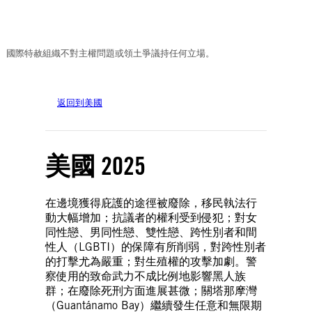
© Amnesty International
國際特赦組織不對主權問題或領土爭議持任何立場。
返回到美國
美國 2025
在邊境獲得庇護的途徑被廢除，移民執法行
動大幅增加；抗議者的權利受到侵犯；對女
同性戀、男同性戀、雙性戀、跨性別者和間
性人（LGBTI）的保障有所削弱，對跨性別者
的打擊尤為嚴重；對生殖權的攻擊加劇。警
察使用的致命武力不成比例地影響黑人族
群；在廢除死刑方面進展甚微；關塔那摩灣
（Guantánamo Bay）繼續發生任意和無限期