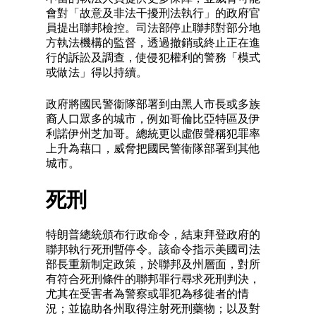
會對「故意及非法干擾刑法執行」的政府官
員提出聯邦檢控。司法部停止聯邦對部分地
方執法機構的監督，透過撤銷或終止正在進
行的訴訟及調查，使侵犯權利的警務「模式
或做法」得以持續。
政府將國民警衞隊部署到由黑人市長或多族
裔人口眾多的城市，例如哥倫比亞特區及伊
利諾伊州芝加哥。總統更以虛假聲稱犯罪率
上升為藉口，威脅把國民警衞隊部署到其他
城市。
死刑
特朗普總統頒布行政命令，結束拜登政府的
聯邦執行死刑暫停令。該命令指示美國司法
部長重新制定政策，於聯邦及州層面，對所
有符合死刑條件的聯邦罪行尋求死刑判決，
尤其在受害者為警察或罪犯為移徙者的情
況；並協助各州取得注射死刑藥物；以及對