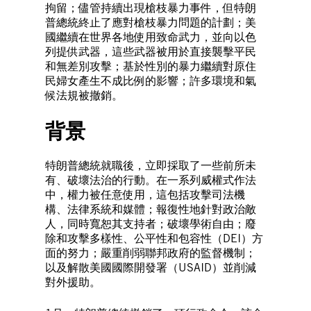
拘留；儘管持續出現槍枝暴力事件，但特朗
普總統終止了應對槍枝暴力問題的計劃；美
國繼續在世界各地使用致命武力，並向以色
列提供武器，這些武器被用於直接襲擊平民
和無差別攻擊；基於性別的暴力繼續對原住
民婦女產生不成比例的影響；許多環境和氣
候法規被撤銷。
背景
特朗普總統就職後，立即採取了一些前所未
有、破壞法治的行動。在一系列威權式作法
中，權力被任意使用，這包括攻擊司法機
構、法律系統和媒體；報復性地針對政治敵
人，同時寬恕其支持者；破壞學術自由；廢
除和攻擊多樣性、公平性和包容性（DEI）方
面的努力；嚴重削弱聯邦政府的監督機制；
以及解散美國國際開發署（USAID）並削減
對外援助。