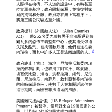
人關押在擁擠、不人道的設施中，有時甚至
位於軍事基地；政府限制保釋，並恢復對家
庭的拘留和分離。政府亦在無正當程序下，
將第三國公民驅逐至外國。
政府援引《外國敵人法》（Alien Enemies
Act），將252名委內瑞拉男子非法驅逐到薩
爾瓦多的恐怖主義監禁中心，使其遭受強迫
失蹤及酷刑。被拘留數月後，他們被送往委
2
內瑞拉，而其中許多人正是逃離該國的人。
政府終止了古巴、海地、尼加拉瓜和委內瑞
拉的假釋計劃，也取消了阿富汗、喀麥隆、
埃塞俄比亞、海地、洪都拉斯、緬甸、尼泊
爾、尼加拉瓜、南蘇丹、敘利亞和委內瑞拉
的臨時保護身份，使數千人在相關訴訟仍在
進行期間，面臨被非法遣返的風險。
美國難民接納計劃（US Refugee Admissions
Program）被暫停。當局對來自19個國家的公
民，以及持巴勒斯坦民族權力機構