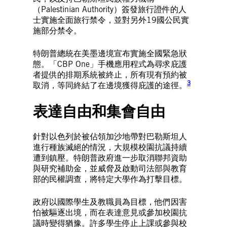
（Palestinian Authority）簽發旅行證件的人
士實施全面旅行禁令，並對另外19國公民實
施部分禁令。
特朗普總統在美墨邊境宣布實施全國緊急狀
態。「CBP One」手機應用程式為尋求庇護
者提供的排期系統被終止，所有現有預約被
3
取消，等同終結了在邊境獲得庇護的途徑。
表達自由和集會自由
針對以色列於被佔領加沙地帶對巴勒斯坦人
進行種族滅絕的情況，大規模校園抗議持續
遭到鎮壓。特朗普政府進一步取消聯邦資助
與研究補助金，並威脅及啟動司法部與教育
部的民權調查，將特定大學作為打擊目標。
政府以國際學生及教職員為目標，他們因害
怕被驅逐出境，而在表達意見或參加校園抗
議時變得猶豫。許多學生停止上課或參與校