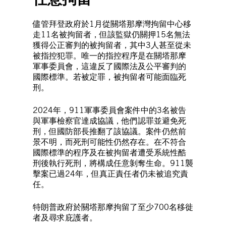
儘管拜登政府於1月從關塔那摩灣拘留中心移
走11名被拘留者，但該監獄仍關押15名無法
獲得公正審判的被拘留者，其中3人甚至從未
被指控犯罪。唯一的指控程序是在關塔那摩
軍事委員會，這違反了國際法及公平審判的
國際標準。若被定罪，被拘留者可能面臨死
刑。
2024年，911軍事委員會案件中的3名被告
與軍事檢察官達成協議，他們認罪並避免死
刑，但國防部長推翻了該協議。案件仍然前
景不明，而死刑可能性仍然存在。在不符合
國際標準的程序及在被拘留者遭受系統性酷
刑後執行死刑，將構成任意剝奪生命。911襲
擊案已過24年，但真正責任者仍未被追究責
任。
特朗普政府於關塔那摩拘留了至少700名移徙
者及尋求庇護者。