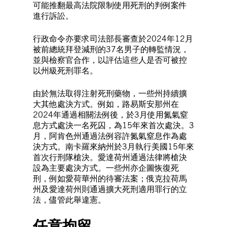
可能推翻最高法院限制使用死刑的判例案件
進行訴訟。
行政命令亦要求司法部長審查於2024年12月
被前總統拜登減刑的37名男子的轉監情況，
並與檢察官合作，以評估這些人是否可被控
以州級死刑罪名。
由於無法取得注射死刑藥物，一些州持續擴
大其他處決方式。例如，路易斯安那州在
2024年通過相關法例後，於3月使用氮氣窒
息方式處決一名死囚，為15年來首次處決。3
月，阿肯色州通過法例容許氮氣窒息作為處
決方式。南卡羅來納州於3月執行美國15年來
首次行刑隊槍決。愛達荷州通過法律將槍決
設為主要處決方式。一些州亦企圖恢復死
刑，例如愛荷華州的待審法案；俄克拉荷馬
州及愛達荷州則通過擴大死刑適用罪行的立
法，儘管此舉違憲。
任意拘留