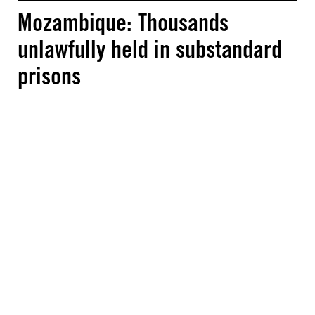
Mozambique: Thousands
unlawfully held in substandard
prisons