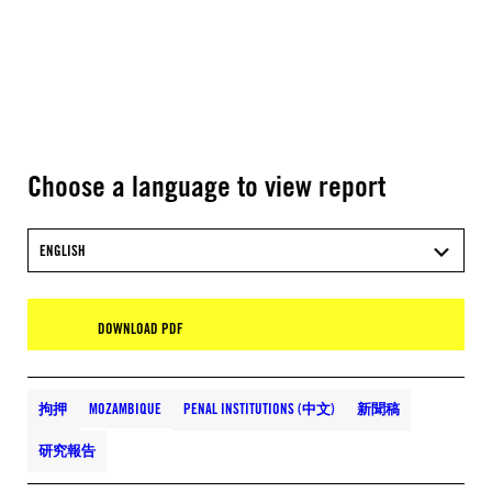
Choose a language to view report
ENGLISH
DOWNLOAD PDF
拘押
MOZAMBIQUE
PENAL INSTITUTIONS (中文)
新聞稿
研究報告