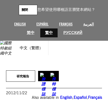
跳
至
您希望使用哪種語言瀏覽本網站？
關閉
主
要
內
ENGLISH
ESPAÑOL
FRANÇAIS
العربية
容
简中
繁中
РУССКИЙ
中文（繁體）
研究報告
2012/11/22
Also available in
English
,
Español
,
Français