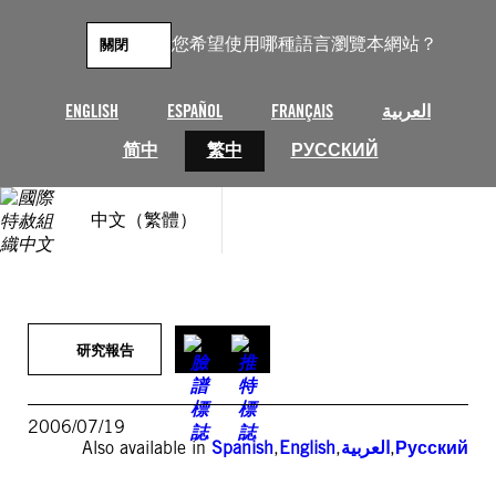
跳
至
您希望使用哪種語言瀏覽本網站？
關閉
主
要
內
ENGLISH
ESPAÑOL
FRANÇAIS
العربية
容
简中
繁中
РУССКИЙ
中文（繁體）
研究報告
2006/07/19
Also available in
Spanish
,
English
,
العربية
,
Русский