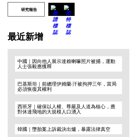
研究報告
最近新增
中國｜因向他人展示達賴喇嘛照片被捕，運動
人士張毅應獲釋
巴基斯坦｜前總理伊姆蘭·汗被拘押三年，當局
必須恢復其權利
西班牙｜確保以人權、尊嚴及人道為核心，應
對休達飛地的大規模人口湧入
韓國｜墮胎案上訴裁決出爐，暴露法律真空