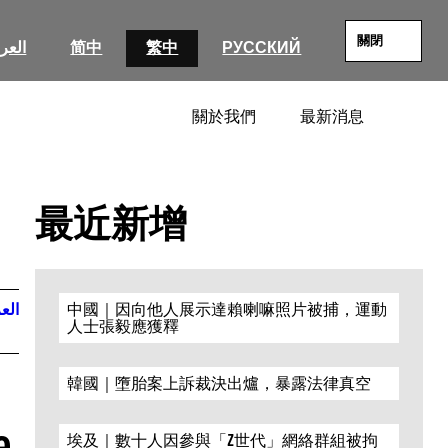
關閉
العرب
简中
繁中
РУССКИЙ
關於我們
最新消息
SEARC
最近新增
العر
中國｜因向他人展示達賴喇嘛照片被捕，運動
人士張毅應獲釋
韓國｜墮胎案上訴裁決出爐，暴露法律真空
e
埃及｜數十人因參與「Z世代」網絡群組被拘