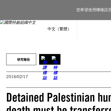
跳
至
您希望使用哪種語
主
要
內
容
中文（繁體）
研究報告
2016/02/17
Detained Palestinian hun
death must be transferre