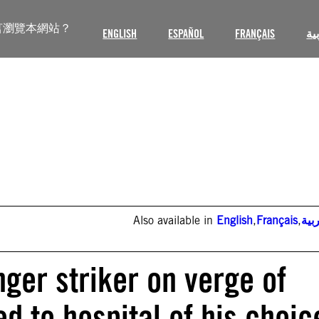
言瀏覽本網站？
ENGLISH
ESPAÑOL
FRANÇAIS
ية
Also available in
English
,
Français
,
بية
ger striker on verge of
d to hospital of his choic