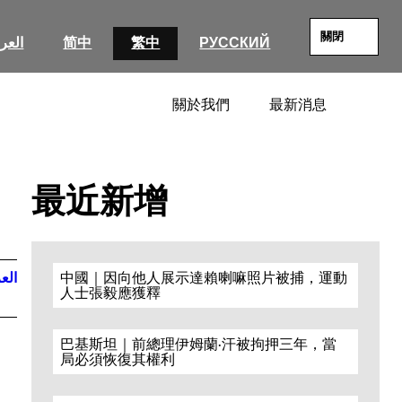
關閉
العرب
简中
繁中
РУССКИЙ
關於我們
最新消息
SEARC
最近新增
العر
中國｜因向他人展示達賴喇嘛照片被捕，運動
人士張毅應獲釋
巴基斯坦｜前總理伊姆蘭·汗被拘押三年，當
局必須恢復其權利