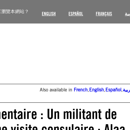
言瀏覽本網站？
ENGLISH
ESPAÑOL
FRANÇAIS
ية
Also available in
French
,
English
,
Español
,
بية
ntaire : Un militant de
e visite consulaire : Alaa