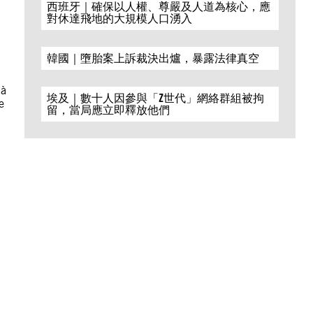
西班牙｜確保以人權、尊嚴及人道為核心，應
對休達飛地的大規模人口湧入
韓國｜墮胎案上訴裁決出爐，暴露法律真空
 à
埃及｜數十人因參與「Z世代」網絡群組被拘
e
留，當局應立即釋放他們