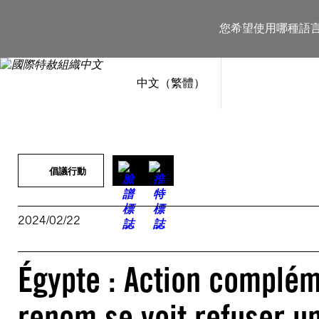
跳
至
您希望使用哪種語
主
要
內
容
中文（繁體）
倡議行動
2024/02/22
Égypte : Action compléme
renom se voit refuser un